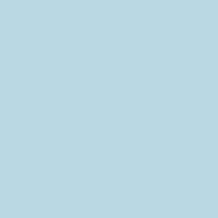
adresgegevens
Azuurweg 14
5044 KC Tilburg
Overige gegevens
KVK-nummer: 80243711
KVK en RISN-nummer: 861602067
Bankrekeningnummer: NL83RABO0361158661