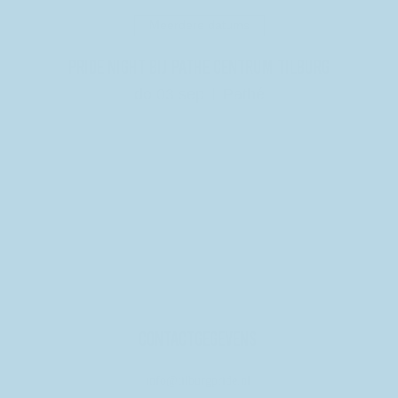
Meerdere datums
Pride Night bij Pathe Centrum Tilburg
do 03 sep
Pathé
Details
Contactgegevens
info@tilburgpride.nl