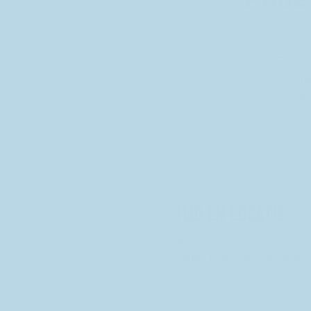
Elke e
Stich
vier
Tijd en locatie
06 mei 2027, 19:00 – 23:00
Pathé, Pieter Vreedeplein 