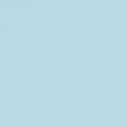
ing met
ijn en
en na
Andere datums
do 03 sep, 19:00
do 01 okt, 19:00
do 05 nov, 19:00