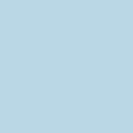
do 06 mei
  |  
Pathé
erste donderdag van de maand organiseert Pathé in samenwerk
ting Tilburg Pride een speciale Pride Night. Het thema? Samen z
en: “Let’s Celebrate Together” Voorafgaand krijg je een drankje 
afloop op vertoon van je ticket een drankje bij Café Peanuts
174, 5038 BW Tilburg, Nederland