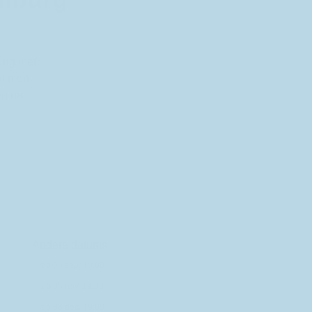
ing met
ijn en
en na
Andere datums
do 03 sep, 19:00
do 05 nov, 19:00
do 03 dec, 19:00