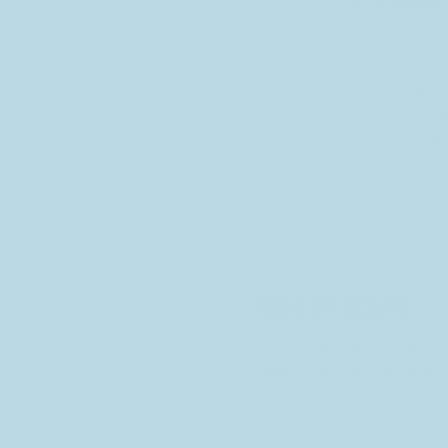
Elke e
Stich
vier
Tijd en locatie
01 okt 2026, 19:00 – 23:00
Pathé, Pieter Vreedeplein 