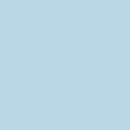
adresgegevens
Azuurweg 14
5044 KC Tilburg
Overige gegevens
KVK-nummer: 80243711
KVK en RISN-nummer: 861602067
Bankrekeningnummer: NL83RABO0361158661