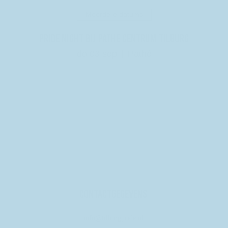
Meerdere datums
Pride Night bij Pathe Centrum Tilburg
do 03 sep
Pathé
Details
Contactgegevens
info@tilburgpride.nl