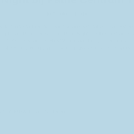
do 01 okt
  |  
Pathé
erste donderdag van de maand organiseert Pathé in samenwerk
ting Tilburg Pride een speciale Pride Night. Het thema? Samen z
en: “Let’s Celebrate Together” Voorafgaand krijg je een drankje 
afloop op vertoon van je ticket een drankje bij Café Peanuts
174, 5038 BW Tilburg, Nederland