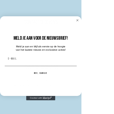
Contactgegevens
info@tilburgpride.nl
Meld je aan voor de nieuwsbrief!
adresgegevens
Meld je aan en blijf als eerste op de hoogte
Azuurweg 14
van het laatste nieuws en exclusieve acties!
5044 KC Tilburg
E-mail
Overige gegevens
Nee, dankje
KVK-nummer:
80243711
KVK en RISN-nummer:
861602067
Bankrekeningnummer: NL83RABO0361158661