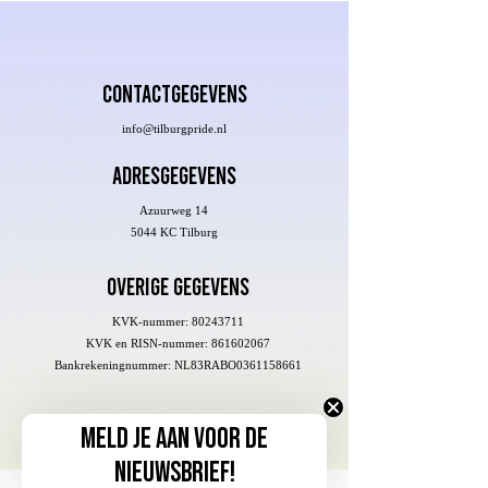
Contactgegevens
info@tilburgpride.nl
adresgegevens
Azuurweg 14
5044 KC Tilburg
Overige gegevens
KVK-nummer:
80243711
KVK en RISN-nummer:
861602067
Bankrekeningnummer: NL83RABO0361158661
Meld je aan voor de
nieuwsbrief!